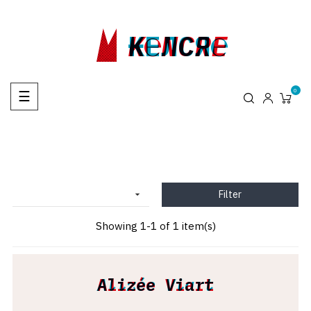
KENCRE
K℮NCRE
₭EЛCЯ℮
Toggle
0
☰
navigation
Filter

Showing 1-1 of 1 item(s)
Alizée Viart
Alizée Viart