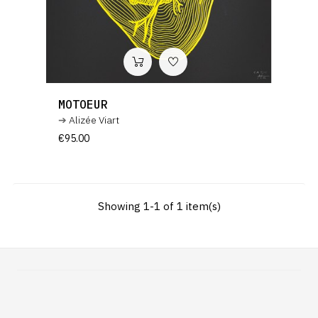
MOTOEUR
Alizée Viart
Price
€95.00
Showing 1-1 of 1 item(s)