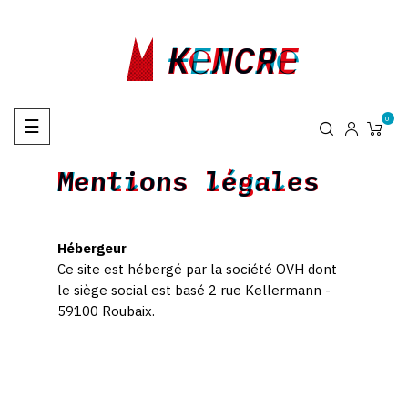
KENCRE
K℮NCRE
₭EЛCЯ℮
Toggle
0
☰
navigation
Mentions légales
Mentions légales
Hébergeur
Ce site est hébergé par la société OVH dont
le siège social est basé 2 rue Kellermann -
59100 Roubaix.