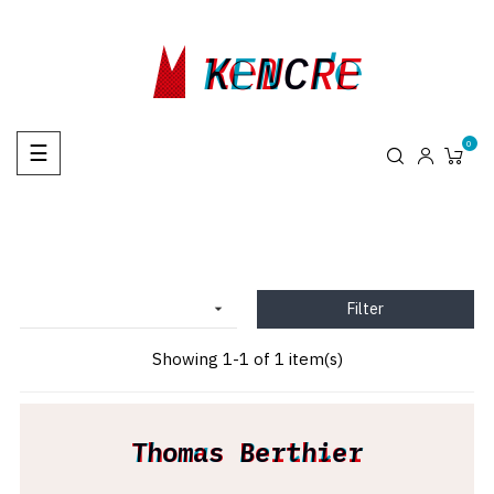
KENCRE
Ҡ℮₪CRE
KENCҐ℮
Toggle
0
☰
navigation
Filter

Showing 1-1 of 1 item(s)
Thomas Berthier
Thomas Berthier