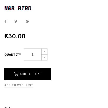
N&B BIRD
N&B BIRD
€50.00
QUANTITY
ADD TO CART
ADD TO WISHLIST