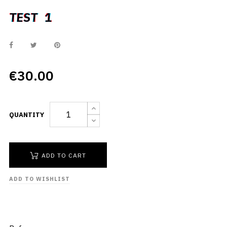
TEST 1
TEST 1
€30.00
QUANTITY
ADD TO CART
ADD TO WISHLIST