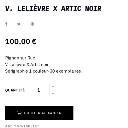
V. LELIÈVRE X ARTIC NOIR
V. LELIÈVRE X ARTIC NOIR
100,00 €
Pignon sur Rue
V. Lelièvre X Artic noir
Sérigraphie 1 couleur-30 exemplaires.
QUANTITÉ
AJOUTER AU PANIER
ADD TO WISHLIST