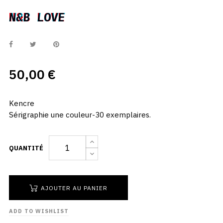
N&B LOVE
N&B LOVE
50,00 €
Kencre
Sérigraphie une couleur-30 exemplaires.
QUANTITÉ
AJOUTER AU PANIER
ADD TO WISHLIST