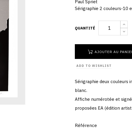
Paul Spriet
Sérigraphie 2 couleurs-10 
QUANTITÉ
AJOUTER AU PANIE
ADD TO WISHLIST
Sérigraphie deux couleurs i
blanc.
Affiche numérotée et signée
proposées EA (édition artis
Référence